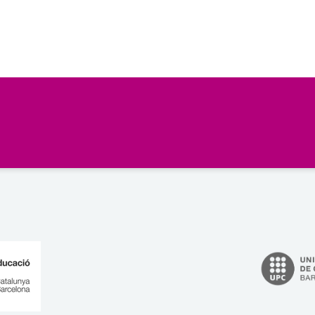
ines
Cercar...