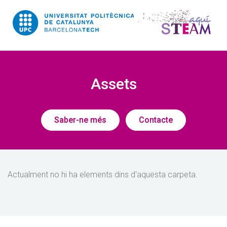
Eines
UPC.
Universitat
Politècnica
Assets
de
Catalunya
Saber-ne més
Contacte
Actualment no hi ha elements dins d'aquesta carpeta.